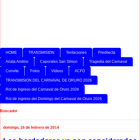
HOME
TRANSMISION
Tentaciones
Predilecta
Anata Andino
Caporales San Simon
Tragedia del Carnaval
Convite
Fotos
Videos
ACFO
TRANSMISION DEL CARNAVAL DE ORURO 2026
Rol de Ingreso del Carnaval de Oruro 2026
Rol de ingreso del Domingo del Carnaval de Oruro 2026
Buscador
domingo, 16 de febrero de 2014