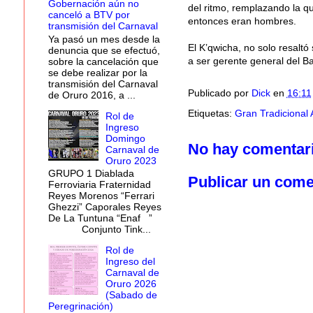
Gobernación aún no
del ritmo, remplazando la q
canceló a BTV por
entonces eran hombres.
transmisión del Carnaval
Ya pasó un mes desde la
El K’qwicha, no solo resaltó
denuncia que se efectuó,
a ser gerente general del Ba
sobre la cancelación que
se debe realizar por la
transmisión del Carnaval
Publicado por
Dick
en
16:11
de Oruro 2016, a ...
Etiquetas:
Gran Tradicional 
Rol de
Ingreso
Domingo
No hay comentar
Carnaval de
Oruro 2023
GRUPO 1 Diablada
Publicar un come
Ferroviaria Fraternidad
Reyes Morenos “Ferrari
Ghezzi” Caporales Reyes
De La Tuntuna “Enaf ”
Conjunto Tink...
Rol de
Ingreso del
Carnaval de
Oruro 2026
(Sabado de
Peregrinación)