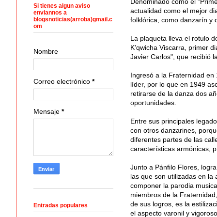
Denominado como el "Primer d
Si tienes algun aviso
actualidad como el mejor di
enviannos a
blogsnoticias(arroba)gmail.c
folklórica, como danzarín y d
om
La plaqueta lleva el rotulo
K’qwicha Viscarra, primer d
Nombre
Javier Carlos", que recibió l
Ingresó a la Fraternidad e
Correo electrónico
*
líder, por lo que en 1949 as
retirarse de la danza dos a
oportunidades.
Mensaje
*
Entre sus principales legado
con otros danzarines, porqu
diferentes partes de las cal
características armónicas, p
Junto a Pánfilo Flores, logr
las que son utilizadas en l
componer la parodia musical
miembros de la Fraternidad,
de sus logros, es la estiliz
Entradas populares
el aspecto varonil y vigoros