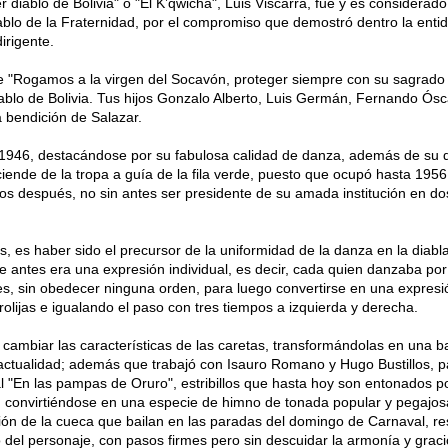
iablo de Bolivia" o "El K’qwicha", Luis Viscarra, fue y es considerado
ablo de la Fraternidad, por el compromiso que demostró dentro la enti
irigente.
 de "Rogamos a la virgen del Socavón, proteger siempre con su sagrado
iablo de Bolivia. Tus hijos Gonzalo Alberto, Luis Germán, Fernando Ósc
a bendición de Salazar.
n 1946, destacándose por su fabulosa calidad de danza, además de su 
ciende de la tropa a guía de la fila verde, puesto que ocupó hasta 1956
ños después, no sin antes ser presidente de su amada institución en do
s, es haber sido el precursor de la uniformidad de la danza en la diabl
e antes era una expresión individual, es decir, cada quien danzaba por
les, sin obedecer ninguna orden, para luego convertirse en una expresi
rolijas e igualando el paso con tres tiempos a izquierda y derecha.
a cambiar las características de las caretas, transformándolas en una 
a actualidad; además que trabajó con Isauro Romano y Hugo Bustillos, p
 "En las pampas de Oruro", estribillos que hasta hoy son entonados po
 convirtiéndose en una especie de himno de tonada popular y pegajos
ación de la cueca que bailan en las paradas del domingo de Carnaval, r
o del personaje, con pasos firmes pero sin descuidar la armonía y grac