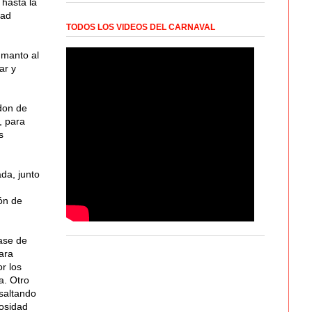
 hasta la
dad
TODOS LOS VIDEOS DEL CARNAVAL
 manto al
ar y
don de
, para
s
ada, junto
ón de
base de
ara
r los
a. Otro
esaltando
iosidad