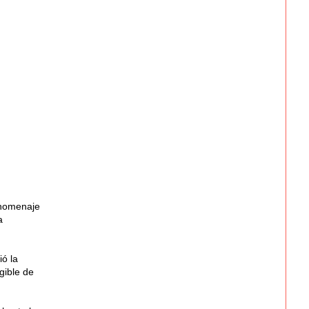
 homenaje
a
ió la
gible de