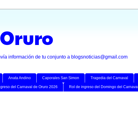
 Oruro
nvía información de tu conjunto a blogsnoticias@gmail.com
Anata Andino
Caporales San Simon
Tragedia del Carnaval
ngreso del Carnaval de Oruro 2026
Rol de ingreso del Domingo del Carnava