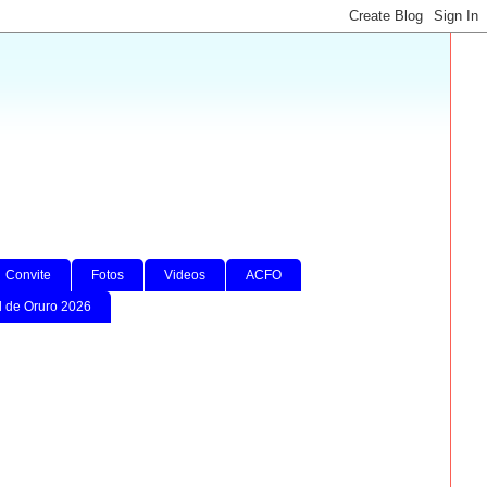
Convite
Fotos
Videos
ACFO
l de Oruro 2026