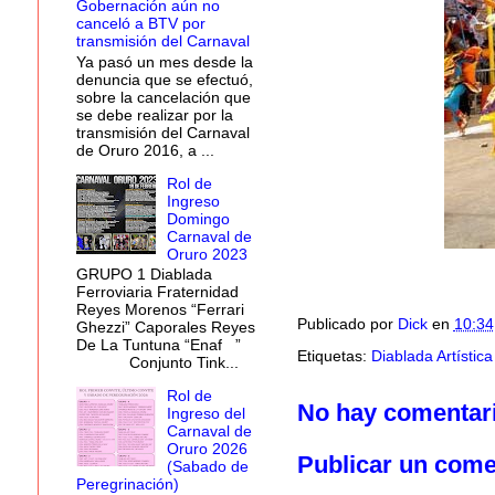
Gobernación aún no
canceló a BTV por
transmisión del Carnaval
Ya pasó un mes desde la
denuncia que se efectuó,
sobre la cancelación que
se debe realizar por la
transmisión del Carnaval
de Oruro 2016, a ...
Rol de
Ingreso
Domingo
Carnaval de
Oruro 2023
GRUPO 1 Diablada
Ferroviaria Fraternidad
Reyes Morenos “Ferrari
Publicado por
Dick
en
10:34
Ghezzi” Caporales Reyes
De La Tuntuna “Enaf ”
Etiquetas:
Diablada Artístic
Conjunto Tink...
Rol de
No hay comentar
Ingreso del
Carnaval de
Oruro 2026
Publicar un come
(Sabado de
Peregrinación)