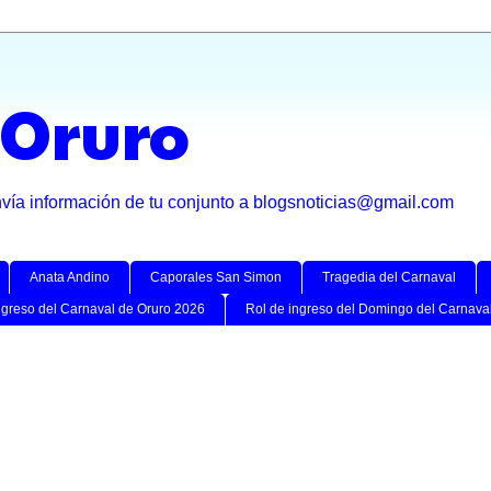
 Oruro
nvía información de tu conjunto a blogsnoticias@gmail.com
Anata Andino
Caporales San Simon
Tragedia del Carnaval
ngreso del Carnaval de Oruro 2026
Rol de ingreso del Domingo del Carnava