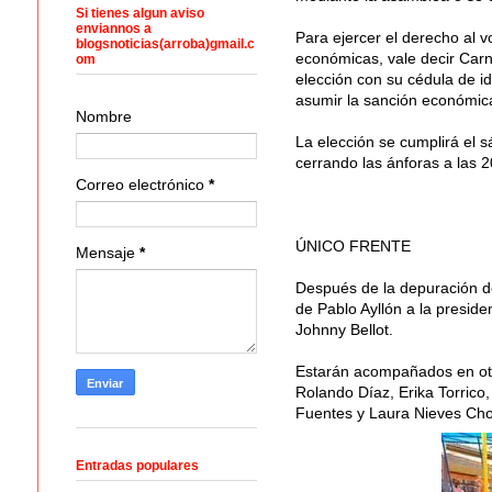
Si tienes algun aviso
enviannos a
Para ejercer el derecho al v
blogsnoticias(arroba)gmail.c
económicas, vale decir Carn
om
elección con su cédula de id
asumir la sanción económica
Nombre
La elección se cumplirá el s
cerrando las ánforas a las 20
Correo electrónico
*
ÚNICO FRENTE
Mensaje
*
Después de la depuración de
de Pablo Ayllón a la preside
Johnny Bellot.
Estarán acompañados en otr
Rolando Díaz, Erika Torrico,
Fuentes y Laura Nieves Ch
Entradas populares