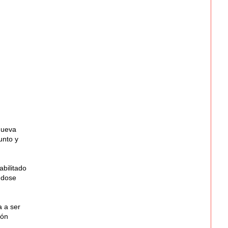
nueva
unto y
abilitado
ndose
 a ser
ión