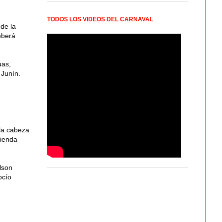
TODOS LOS VIDEOS DEL CARNAVAL
de la
eberá
uas,
 Junín.
 la cabeza
cienda
lson
ocío