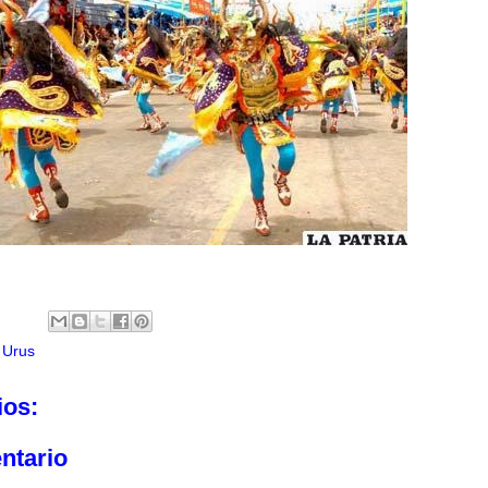
a Urus
ios:
ntario