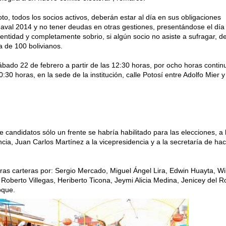
oto, todos los socios activos, deberán estar al día en sus obligaciones
aval 2014 y no tener deudas en otras gestiones, presentándose el día 
entidad y completamente sobrio, si algún socio no asiste a sufragar, d
 de 100 bolivianos.
ábado 22 de febrero a partir de las 12:30 horas, por ocho horas contin
:30 horas, en la sede de la institución, calle Potosí entre Adolfo Mier y
 candidatos sólo un frente se habría habilitado para las elecciones, a
ncia, Juan Carlos Martínez a la vicepresidencia y a la secretaría de ha
as carteras por: Sergio Mercado, Miguel Ángel Lira, Edwin Huayta, Wi
 Roberto Villegas, Heriberto Ticona, Jeymi Alicia Medina, Jenicey del R
oque.