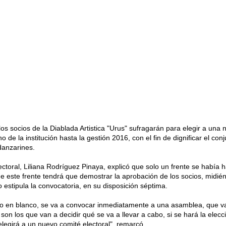
os socios de la Diablada Artistica "Urus" sufragarán para elegir a una 
no de la institución hasta la gestión 2016, con el fin de dignificar el conj
 danzarines.
ctoral, Liliana Rodríguez Pinaya, explicó que solo un frente se había h
ue este frente tendrá que demostrar la aprobación de los socios, midié
 estipula la convocatoria, en su disposición séptima.
to en blanco, se va a convocar inmediatamente a una asamblea, que va
son los que van a decidir qué se va a llevar a cabo, si se hará la elecc
legirá a un nuevo comité electoral", remarcó.