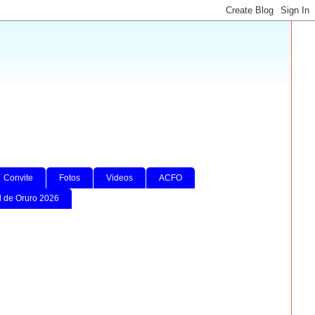
Convite
Fotos
Videos
ACFO
l de Oruro 2026