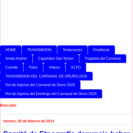
HOME
TRANSMISION
Tentaciones
Predilecta
Anata Andino
Caporales San Simon
Tragedia del Carnaval
Convite
Fotos
Videos
ACFO
TRANSMISION DEL CARNAVAL DE ORURO 2026
Rol de Ingreso del Carnaval de Oruro 2026
Rol de ingreso del Domingo del Carnaval de Oruro 2026
Buscador
viernes, 28 de febrero de 2014