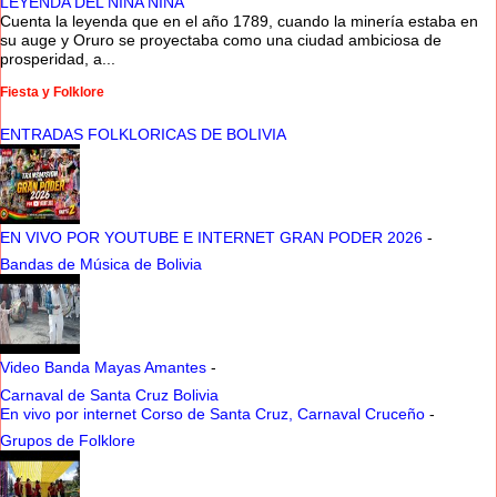
LEYENDA DEL NINA NINA
Cuenta la leyenda que en el año 1789, cuando la minería estaba en
su auge y Oruro se proyectaba como una ciudad ambiciosa de
prosperidad, a...
Fiesta y Folklore
ENTRADAS FOLKLORICAS DE BOLIVIA
EN VIVO POR YOUTUBE E INTERNET GRAN PODER 2026
-
Bandas de Música de Bolivia
Video Banda Mayas Amantes
-
Carnaval de Santa Cruz Bolivia
En vivo por internet Corso de Santa Cruz, Carnaval Cruceño
-
Grupos de Folklore