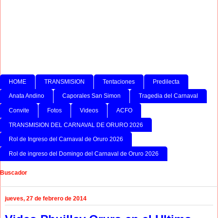
HOME
TRANSMISION
Tentaciones
Predilecta
Anata Andino
Caporales San Simon
Tragedia del Carnaval
Convite
Fotos
Videos
ACFO
TRANSMISION DEL CARNAVAL DE ORURO 2026
Rol de Ingreso del Carnaval de Oruro 2026
Rol de ingreso del Domingo del Carnaval de Oruro 2026
Buscador
jueves, 27 de febrero de 2014