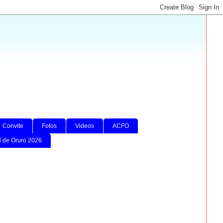
Convite
Fotos
Videos
ACFO
l de Oruro 2026