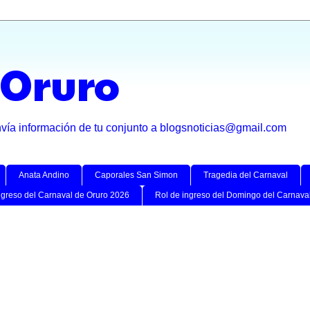
 Oruro
nvía información de tu conjunto a blogsnoticias@gmail.com
Anata Andino
Caporales San Simon
Tragedia del Carnaval
ngreso del Carnaval de Oruro 2026
Rol de ingreso del Domingo del Carnava