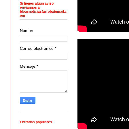
Si tienes algun aviso
enviannos a
blogsnoticias(arroba)gmail.c
om
Nombre
Correo electrónico
*
Mensaje
*
Entradas populares