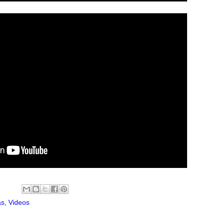
as
,
Videos