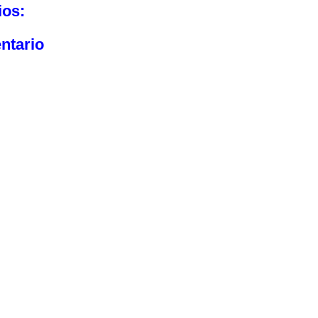
ios:
ntario