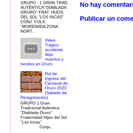
GRUPO - 1 GRAN TRAD.
No hay comentar
AUTÉNTICA "DIABLADA
ORURO" FRAT. HIJOS
DEL SOL "LOS INCAS"
Publicar un come
CONJ. FOLK.
"MORENADA ZONA
NORT...
Video
Trágico
accidente
deja
muertos y
heridos en Oruro
Rol de
Ingreso del
Carnaval de
Oruro 2023
(Sabado de
Peregrinación)
GRUPO 1 Gran
Tradicional Auténtica
“Diablada Oruro”
Fraternidad Hijos del Sol
“Los Incas”
Conju...