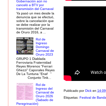
Gobernación aún no
canceló a BTV por
transmisión del Carnaval
Ya pasó un mes desde la
denuncia que se efectuó,
sobre la cancelación que
se debe realizar por la
transmisión del Carnaval
de Oruro 2016, a ...
Rol de
Ingreso
Domingo
Carnaval de
Oruro 2023
GRUPO 1 Diablada
Ferroviaria Fraternidad
Reyes Morenos “Ferrari
Ghezzi” Caporales Reyes
De La Tuntuna “Enaf ”
Conjunto Tink...
Rol de
Ingreso del
Publicado por
Dick
en
14:09
Carnaval de
Oruro 2026
Etiquetas:
Festival de Band
(Sabado de
Peregrinación)