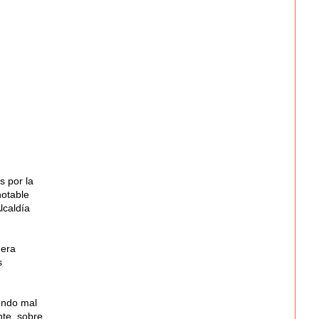
s por la
notable
lcaldía
 era
s
endo mal
nte, sobre