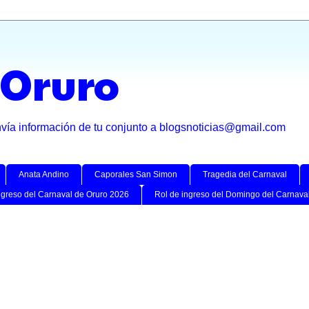
 Oruro
nvía información de tu conjunto a blogsnoticias@gmail.com
Anata Andino
Caporales San Simon
Tragedia del Carnaval
ngreso del Carnaval de Oruro 2026
Rol de ingreso del Domingo del Carnava