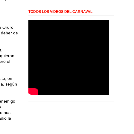
TODOS LOS VIDEOS DEL CARNAVAL
e Oruro
 deber de
l,
quieran.
eró el
lto, en
ana, según
 enemigo
n
ue nos
dió la