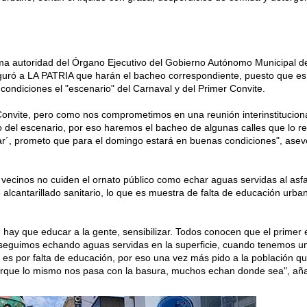
ima autoridad del Órgano Ejecutivo del Gobierno Autónomo Municipal d
ró a LA PATRIA que harán el bacheo correspondiente, puesto que es
 condiciones el "escenario" del Carnaval y del Primer Convite.
onvite, pero como nos comprometimos en una reunión interinstituciona
del escenario, por eso haremos el bacheo de algunas calles que lo re
ívar´, prometo que para el domingo estará en buenas condiciones", asev
ecinos no cuiden el ornato público como echar aguas servidas al asfa
e alcantarillado sanitario, lo que es muestra de falta de educación urb
, hay que educar a la gente, sensibilizar. Todos conocen que el primer
o seguimos echando aguas servidas en la superficie, cuando tenemos u
ro es por falta de educación, por eso una vez más pido a la población q
orque lo mismo nos pasa con la basura, muchos echan donde sea", aña