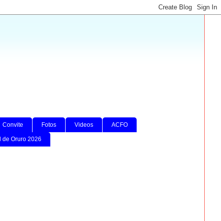
Convite
Fotos
Videos
ACFO
l de Oruro 2026