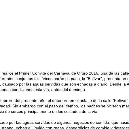
 realice el Primer Convite del Carnaval de Oruro 2016, una de las calle
ferentes conjuntos folklóricos harán su paso, la "Bolívar", presenta un 
, causado por las aguas servidas que son echadas a diario. Desde la A
enas condiciones esta vía, antes del domingo.
brero del presente año, el deterioro en el asfalto de la calle "Bolívar"
edad. Sin embargo con el paso del tiempo, los baches se hicieron má
e de surcos principalmente en los costados de la vía.
usado por las aguas servidas de algunos negocios de comida, que haci
e urbano, echan el líquido con grasa, desperdicios de comida y deterge