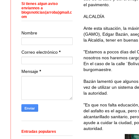
Si tienes algun aviso
el pavimento.
enviannos a
blogsnoticias(arroba)gmail.c
ALCALDÍA
om
Ante esta situación, la máx
Nombre
(GAMO), Edgar Bazán, asegu
la Alcaldía, tener en buenas
"Estamos a pocos días del C
Correo electrónico
*
nosotros nos haremos cargo 
En el caso de la calle ´Bol
burgomaestre.
Mensaje
*
Bazán lamentó que algunos v
vez de utilizar un sistema d
la autoridad.
"Es que nos falta educación
del asfalto es el agua, per
alcantarillado sanitario, pe
ayude a cuidar la ciudad, p
autoridad.
Entradas populares