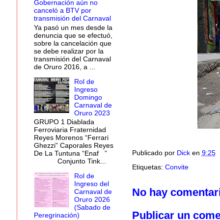
Gobernación aún no
canceló a BTV por
transmisión del Carnaval
Ya pasó un mes desde la
denuncia que se efectuó,
sobre la cancelación que
se debe realizar por la
transmisión del Carnaval
de Oruro 2016, a ...
Rol de
Ingreso
Domingo
Carnaval de
Oruro 2023
GRUPO 1 Diablada
Ferroviaria Fraternidad
Reyes Morenos “Ferrari
Ghezzi” Caporales Reyes
Publicado por
Dick
en
9:25
De La Tuntuna “Enaf ”
Conjunto Tink...
Etiquetas:
Convite
Rol de
Ingreso del
No hay comentar
Carnaval de
Oruro 2026
(Sabado de
Publicar un come
Peregrinación)