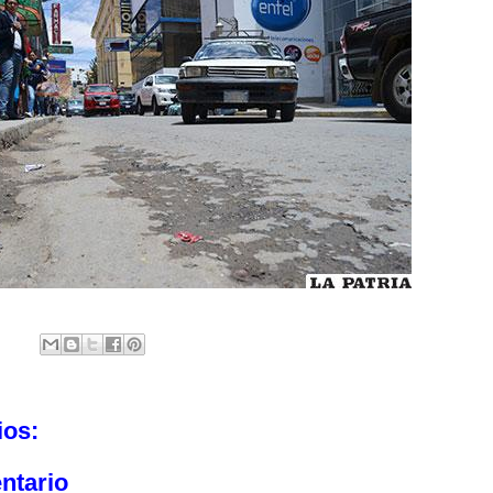
ios:
ntario