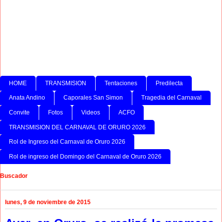
HOME
TRANSMISION
Tentaciones
Predilecta
Anata Andino
Caporales San Simon
Tragedia del Carnaval
Convite
Fotos
Videos
ACFO
TRANSMISION DEL CARNAVAL DE ORURO 2026
Rol de Ingreso del Carnaval de Oruro 2026
Rol de ingreso del Domingo del Carnaval de Oruro 2026
Buscador
lunes, 9 de noviembre de 2015