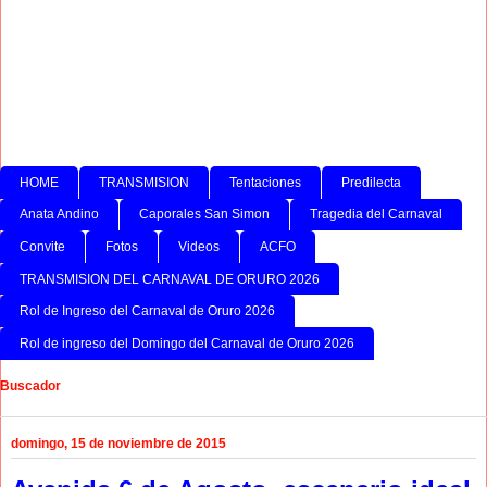
HOME
TRANSMISION
Tentaciones
Predilecta
Anata Andino
Caporales San Simon
Tragedia del Carnaval
Convite
Fotos
Videos
ACFO
TRANSMISION DEL CARNAVAL DE ORURO 2026
Rol de Ingreso del Carnaval de Oruro 2026
Rol de ingreso del Domingo del Carnaval de Oruro 2026
Buscador
domingo, 15 de noviembre de 2015