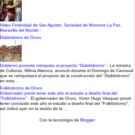
Video Festividad de San Agustin, Sociedad de Morenos La Paz,
Maravilla del Mundo
-
Diablodomo de Oruro
Gobierno promete reimpulso al proyecto “Diablódromo”
-
La ministra
de Culturas, Wilma Alanoca, anunció durante el Domingo de Carnaval
que se reimpulsará el proyecto de la construcción del “Diablódromo”
en esta ...
Folklodromo de Oruro
Gobernador prevé tener este año el estudio a diseño final del
"Folklódromo"
-
El gobernador de Oruro, Víctor Hugo Vásquez prevé
tener concluido este año el estudio a diseño final del "Folklódromo",
así indicó ayer en la sesión de la ...
Con la tecnología de
Blogger
.