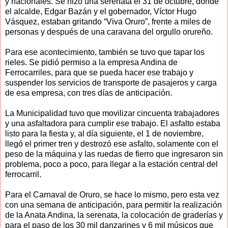
y nacionales. Se hizo una serenata el 31 de octubre, donde
el alcalde, Edgar Bazán y el gobernador, Víctor Hugo
Vásquez, estaban gritando “Viva Oruro”, frente a miles de
personas y después de una caravana del orgullo orureño.
Para ese acontecimiento, también se tuvo que tapar los
rieles. Se pidió permiso a la empresa Andina de
Ferrocarriles, para que se pueda hacer ese trabajo y
suspender los servicios de transporte de pasajeros y carga
de esa empresa, con tres días de anticipación.
La Municipalidad tuvo que movilizar cincuenta trabajadores
y una asfaltadora para cumplir ese trabajo. El asfalto estaba
listo para la fiesta y, al día siguiente, el 1 de noviembre,
llegó el primer tren y destrozó ese asfalto, solamente con el
peso de la máquina y las ruedas de fierro que ingresaron sin
problema, poco a poco, para llegar a la estación central del
ferrocarril.
Para el Carnaval de Oruro, se hace lo mismo, pero esta vez
con una semana de anticipación, para permitir la realización
de la Anata Andina, la serenata, la colocación de graderías y
para el paso de los 30 mil danzarines y 6 mil músicos que