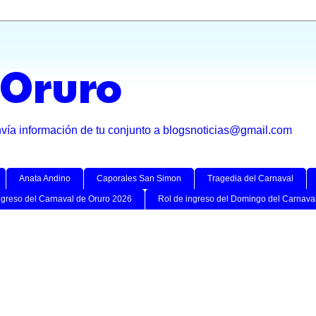
 Oruro
nvía información de tu conjunto a blogsnoticias@gmail.com
Anata Andino
Caporales San Simon
Tragedia del Carnaval
ngreso del Carnaval de Oruro 2026
Rol de ingreso del Domingo del Carnava