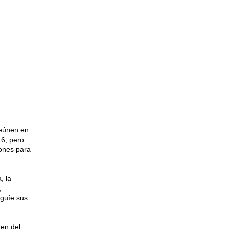
reúnen en
16, pero
iones para
, la
,
 guíe sus
gen del