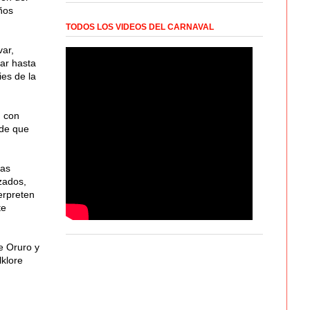
ños
TODOS LOS VIDEOS DEL CARNAVAL
var,
var hasta
ies de la
, con
 de que
las
zados,
erpreten
te
e Oruro y
lklore