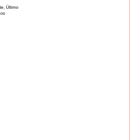
te, Último
nos