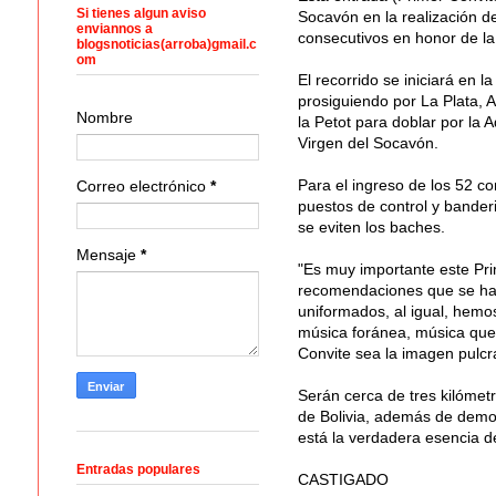
Si tienes algun aviso
Socavón en la realización de
enviannos a
consecutivos en honor de la
blogsnoticias(arroba)gmail.c
om
El recorrido se iniciará en l
prosiguiendo por La Plata, A
Nombre
la Petot para doblar por la A
Virgen del Socavón.
Para el ingreso de los 52 co
Correo electrónico
*
puestos de control y banderi
se eviten los baches.
Mensaje
*
"Es muy importante este Pri
recomendaciones que se han
uniformados, al igual, hemo
música foránea, música que 
Convite sea la imagen pulcr
Serán cerca de tres kilómet
de Bolivia, además de demost
está la verdadera esencia de
Entradas populares
CASTIGADO