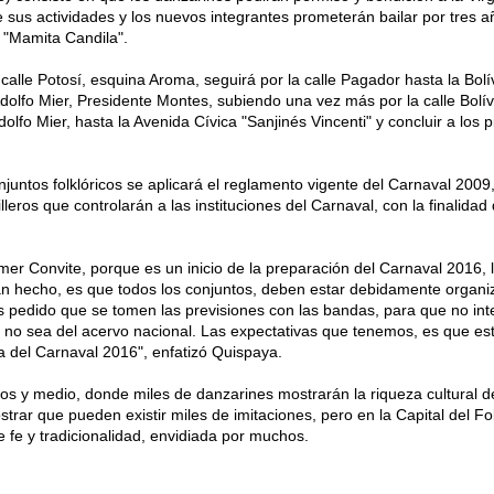
 sus actividades y los nuevos integrantes prometerán bailar por tres a
 "Mamita Candila".
a calle Potosí, esquina Aroma, seguirá por la calle Pagador hasta la Bolí
dolfo Mier, Presidente Montes, subiendo una vez más por la calle Bolí
dolfo Mier, hasta la Avenida Cívica "Sanjinés Vincenti" y concluir a los p
njuntos folklóricos se aplicará el reglamento vigente del Carnaval 2009
lleros que controlarán a las instituciones del Carnaval, con la finalidad
mer Convite, porque es un inicio de la preparación del Carnaval 2016, 
 hecho, es que todos los conjuntos, deben estar debidamente organi
s pedido que se tomen las previsiones con las bandas, para que no int
no sea del acervo nacional. Las expectativas que tenemos, es que es
a del Carnaval 2016", enfatizó Quispaya.
ros y medio, donde miles de danzarines mostrarán la riqueza cultural d
rar que pueden existir miles de imitaciones, pero en la Capital del Fo
 fe y tradicionalidad, envidiada por muchos.