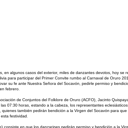
ís, en algunos casos del exterior, miles de danzantes devotos, hoy se 
olivia para participar del Primer Convite rumbo al Carnaval de Oruro 20
ovar su fe ante Nuestra Señora del Socavón, pedirle permiso y bendic
 en febrero.
sociación de Conjuntos del Folklore de Oruro (ACFO), Jacinto Quispaya
de las 07:30 horas, estando a la cabeza, los representantes eclesiásticos
, quienes también pedirán bendición a la Virgen del Socavón para que
esta festividad.
e) consiste en que los danzarines pedirán permiso y bendición a la Vir