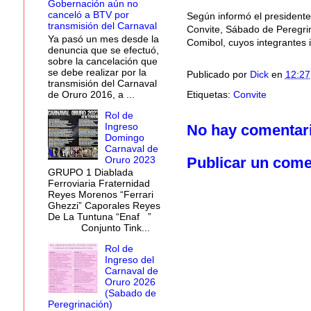
Gobernación aún no
canceló a BTV por
Según informó el presidente
transmisión del Carnaval
Convite, Sábado de Peregri
Ya pasó un mes desde la
Comibol, cuyos integrantes i
denuncia que se efectuó,
sobre la cancelación que
se debe realizar por la
Publicado por
Dick
en
12:27
transmisión del Carnaval
de Oruro 2016, a ...
Etiquetas:
Convite
Rol de
Ingreso
No hay comentar
Domingo
Carnaval de
Oruro 2023
Publicar un come
GRUPO 1 Diablada
Ferroviaria Fraternidad
Reyes Morenos “Ferrari
Ghezzi” Caporales Reyes
De La Tuntuna “Enaf ”
Conjunto Tink...
Rol de
Ingreso del
Carnaval de
Oruro 2026
(Sabado de
Peregrinación)