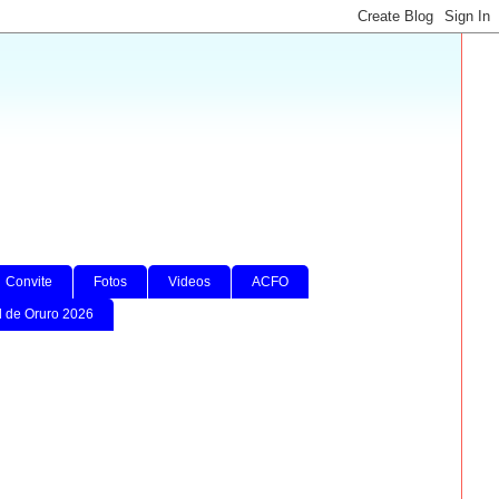
Convite
Fotos
Videos
ACFO
l de Oruro 2026