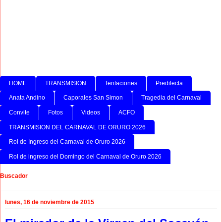
HOME
TRANSMISION
Tentaciones
Predilecta
Anata Andino
Caporales San Simon
Tragedia del Carnaval
Convite
Fotos
Videos
ACFO
TRANSMISION DEL CARNAVAL DE ORURO 2026
Rol de Ingreso del Carnaval de Oruro 2026
Rol de ingreso del Domingo del Carnaval de Oruro 2026
Buscador
lunes, 16 de noviembre de 2015