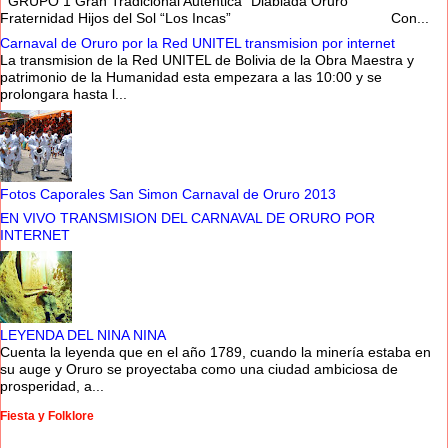
GRUPO 1 Gran Tradicional Auténtica “Diablada Oruro”
Fraternidad Hijos del Sol “Los Incas” Con...
Carnaval de Oruro por la Red UNITEL transmision por internet
La transmision de la Red UNITEL de Bolivia de la Obra Maestra y
patrimonio de la Humanidad esta empezara a las 10:00 y se
prolongara hasta l...
Fotos Caporales San Simon Carnaval de Oruro 2013
EN VIVO TRANSMISION DEL CARNAVAL DE ORURO POR
INTERNET
LEYENDA DEL NINA NINA
Cuenta la leyenda que en el año 1789, cuando la minería estaba en
su auge y Oruro se proyectaba como una ciudad ambiciosa de
prosperidad, a...
Fiesta y Folklore