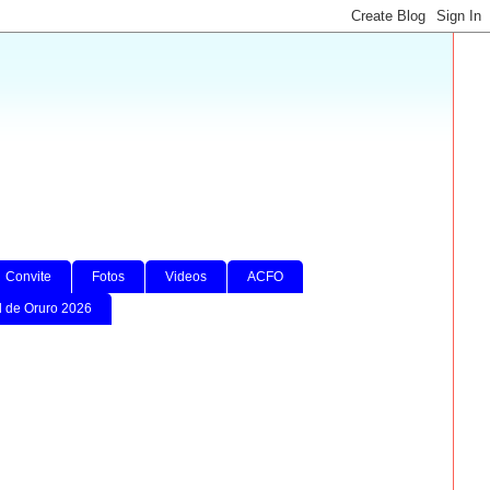
Convite
Fotos
Videos
ACFO
l de Oruro 2026