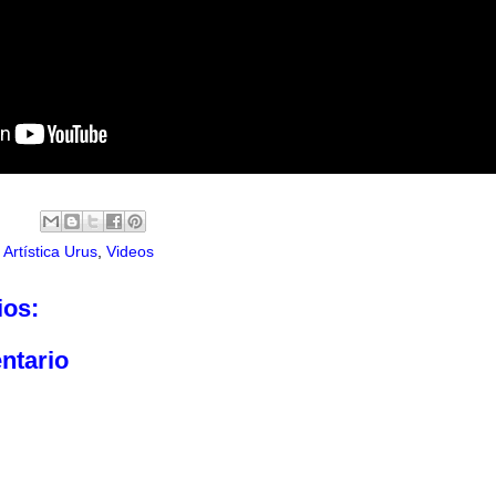
Artística Urus
,
Videos
ios:
ntario