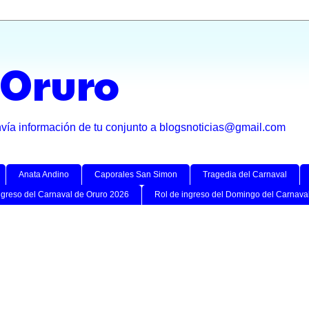
 Oruro
nvía información de tu conjunto a blogsnoticias@gmail.com
Anata Andino
Caporales San Simon
Tragedia del Carnaval
ngreso del Carnaval de Oruro 2026
Rol de ingreso del Domingo del Carnava