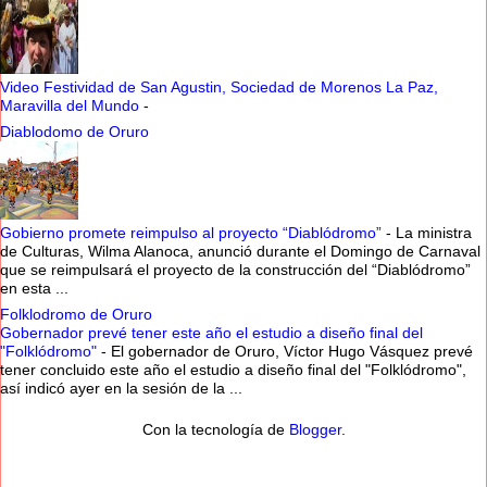
Video Festividad de San Agustin, Sociedad de Morenos La Paz,
Maravilla del Mundo
-
Diablodomo de Oruro
Gobierno promete reimpulso al proyecto “Diablódromo”
-
La ministra
de Culturas, Wilma Alanoca, anunció durante el Domingo de Carnaval
que se reimpulsará el proyecto de la construcción del “Diablódromo”
en esta ...
Folklodromo de Oruro
Gobernador prevé tener este año el estudio a diseño final del
"Folklódromo"
-
El gobernador de Oruro, Víctor Hugo Vásquez prevé
tener concluido este año el estudio a diseño final del "Folklódromo",
así indicó ayer en la sesión de la ...
Con la tecnología de
Blogger
.