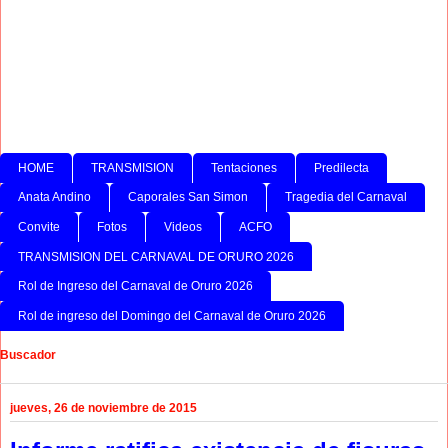
HOME
TRANSMISION
Tentaciones
Predilecta
Anata Andino
Caporales San Simon
Tragedia del Carnaval
Convite
Fotos
Videos
ACFO
TRANSMISION DEL CARNAVAL DE ORURO 2026
Rol de Ingreso del Carnaval de Oruro 2026
Rol de ingreso del Domingo del Carnaval de Oruro 2026
Buscador
jueves, 26 de noviembre de 2015