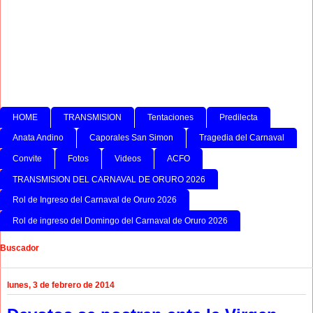
HOME
TRANSMISION
Tentaciones
Predilecta
Anata Andino
Caporales San Simon
Tragedia del Carnaval
Convite
Fotos
Videos
ACFO
TRANSMISION DEL CARNAVAL DE ORURO 2026
Rol de Ingreso del Carnaval de Oruro 2026
Rol de ingreso del Domingo del Carnaval de Oruro 2026
Buscador
lunes, 3 de febrero de 2014