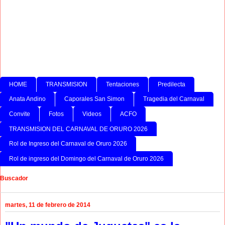
HOME
TRANSMISION
Tentaciones
Predilecta
Anata Andino
Caporales San Simon
Tragedia del Carnaval
Convite
Fotos
Videos
ACFO
TRANSMISION DEL CARNAVAL DE ORURO 2026
Rol de Ingreso del Carnaval de Oruro 2026
Rol de ingreso del Domingo del Carnaval de Oruro 2026
Buscador
martes, 11 de febrero de 2014